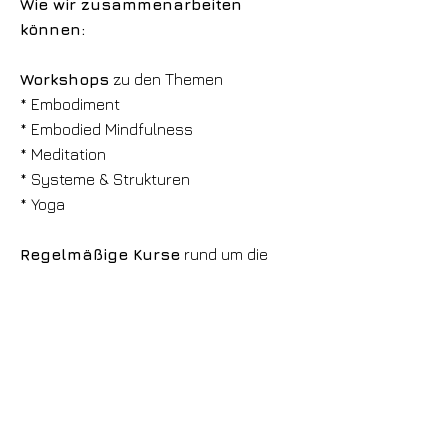
Wie wir zusammenarbeiten
können:
Workshops
zu den Themen
* Embodiment
* Embodied Mindfulness
* Meditation
* Systeme & Strukturen
* Yoga
Regelmäßige Kurse
rund um die
Themen Yoga, Meditation und
Embodiment.
Let's talk.
Melde dich gerne für ein
unverbindliches, kostenloses