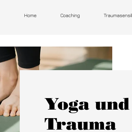
Home
Coaching
Traumasensi
Yoga und
Trauma