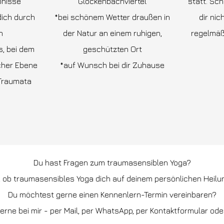
bnisse
Glockenbachviertel
statt. Sc
dich durch
*bei schönem Wetter draußen in
dir nic
n
der Natur an einem ruhigen,
regelmäß
, bei dem
geschützten Ort
icher Ebene
*auf Wunsch bei dir Zuhause
 Traumata
Du hast Fragen zum traumasensiblen Yoga?
 ob traumasensibles Yoga dich auf deinem persönlichen Heil
Du möchtest gerne einen Kennenlern-Termin vereinbaren?
rne bei mir - per Mail, per WhatsApp, per Kontaktformular ode