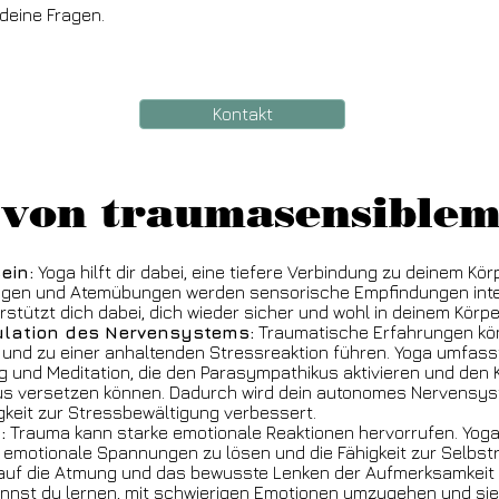
 deine Fragen.
Kontakt
von traumasensible
ein:
Yoga hilft dir dabei, eine tiefere Verbindung zu deinem Kör
en und Atemübungen werden sensorische Empfindungen inte
tützt dich dabei, dich wieder sicher und wohl in deinem Körpe
lation des Nervensystems:
Traumatische Erfahrungen kö
nd zu einer anhaltenden Stressreaktion führen. Yoga umfasst
 und Meditation, die den Parasympathikus aktivieren und den 
s versetzen können. Dadurch wird dein autonomes Nervensy
gkeit zur Stressbewältigung verbessert.
:
Trauma kann starke emotionale Reaktionen hervorrufen. Yoga 
, emotionale Spannungen zu lösen und die Fähigkeit zur Selbst
 auf die Atmung und das bewusste Lenken der Aufmerksamkeit
nst du lernen, mit schwierigen Emotionen umzugehen und sie 