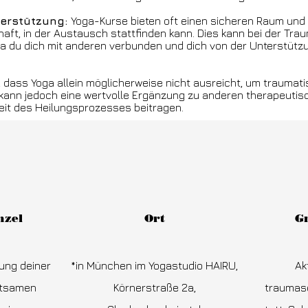
erstützung:
Yoga-Kurse bieten oft einen sicheren Raum und 
ft, in der Austausch stattfinden kann. Dies kann bei der Tra
da du dich mit anderen verbunden und dich von der Unterstütz
n, dass Yoga allein möglicherweise nicht ausreicht, um traumat
 kann jedoch eine wertvolle Ergänzung zu anderen therapeuti
keit des Heilungsprozesses beitragen.
nzel
Ort
G
ung deiner
*in München im Yogastudio HAIRU,
Ak
htsamen
Körnerstraße 2a,
traumas