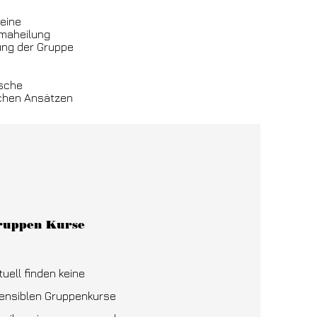
eine
umaheilung
ung der Gruppe
ische
schen Ansätzen
ruppen Kurse
tuell finden keine
ensiblen Gruppenkurse