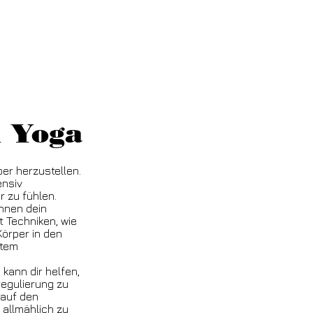
m Yoga
per herzustellen.
nsiv
r zu fühlen.
nnen dein
 Techniken, wie
Körper in den
stem
kann dir helfen,
regulierung zu
 auf den
allmählich zu